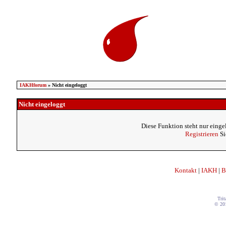
IAKHforum
» Nicht eingeloggt
Nicht eingeloggt
Diese Funktion steht nur einge
Registrieren
Si
Kontakt
|
IAKH
|
B
Trit
© 20