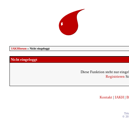
IAKHforum
» Nicht eingeloggt
Nicht eingeloggt
Diese Funktion steht nur einge
Registrieren
Si
Kontakt
|
IAKH
|
B
Trit
© 20