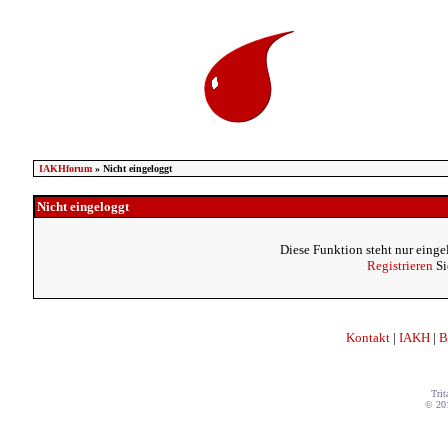
IAKHforum
» Nicht eingeloggt
Nicht eingeloggt
Diese Funktion steht nur einge
Registrieren
Si
Kontakt
|
IAKH
|
B
Trit
© 20