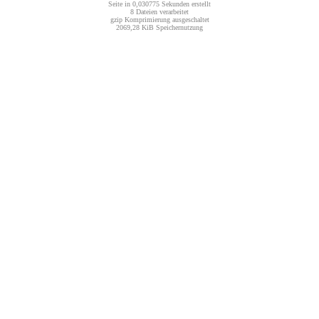
Seite in 0,030775 Sekunden erstellt
8 Dateien verarbeitet
gzip Komprimierung ausgeschaltet
2069,28 KiB Speichernutzung