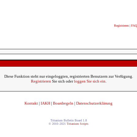
Registrieren
|
FAQ
Diese Funktion steht nur eingeloggten, registrierten Benutzern zur Verfügung.
Registrieren
Sie sich oder
loggen Sie sich ein
.
Kontakt
|
IAKH
|
Boardregeln
|
Datenschutzerklärung
Tritanium Bulletin Board 1.8
© 2010–2021
Tritanium Scripts