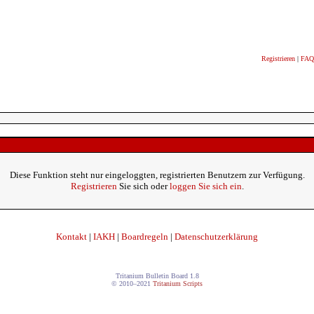
Registrieren
|
FAQ
Diese Funktion steht nur eingeloggten, registrierten Benutzern zur Verfügung.
Registrieren
Sie sich oder
loggen Sie sich ein
.
Kontakt
|
IAKH
|
Boardregeln
|
Datenschutzerklärung
Tritanium Bulletin Board 1.8
© 2010–2021
Tritanium Scripts