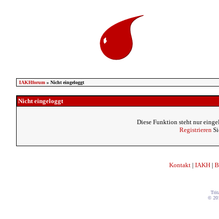
IAKHforum
» Nicht eingeloggt
Nicht eingeloggt
Diese Funktion steht nur einge
Registrieren
Si
Kontakt
|
IAKH
|
B
Trit
© 20