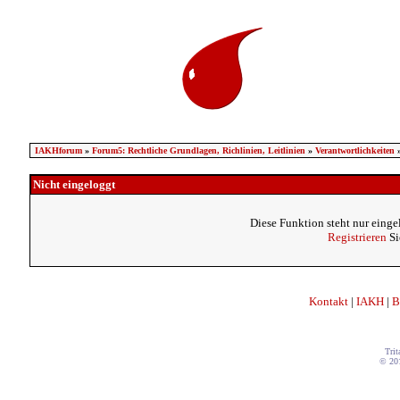
IAKHforum
»
Forum5: Rechtliche Grundlagen, Richlinien, Leitlinien
»
Verantwortlichkeiten
Nicht eingeloggt
Diese Funktion steht nur einge
Registrieren
Si
Kontakt
|
IAKH
|
B
Trit
© 20