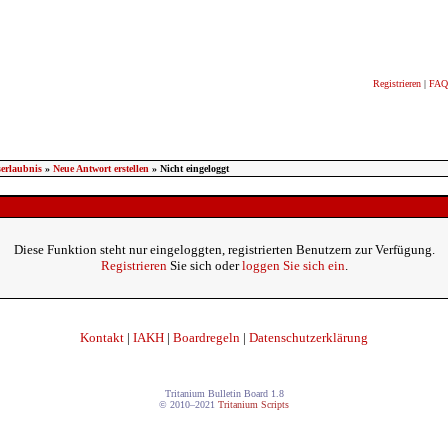
Registrieren
|
FAQ
erlaubnis
»
Neue Antwort erstellen
» Nicht eingeloggt
Diese Funktion steht nur eingeloggten, registrierten Benutzern zur Verfügung.
Registrieren
Sie sich oder
loggen Sie sich ein
.
Kontakt
|
IAKH
|
Boardregeln
|
Datenschutzerklärung
Tritanium Bulletin Board 1.8
© 2010–2021
Tritanium Scripts