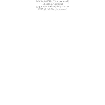
Seite in 0,030181 Sekunden erstellt
10 Dateien verarbeitet
gzip Komprimierung ausgeschaltet
2202,58 KiB Speichernutzung