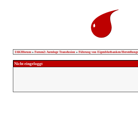
IAKHforum
»
Forum2: Autologe Transfusion
»
Führung von Eigenblutbanken/Herstellungs
Nicht eingeloggt