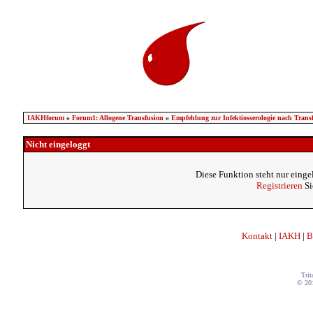
IAKHforum
»
Forum1: Allogene Transfusion
»
Empfehlung zur Infektiosserologie nach Trans
Nicht eingeloggt
Diese Funktion steht nur einge
Registrieren
Si
Kontakt
|
IAKH
|
B
Trit
© 20