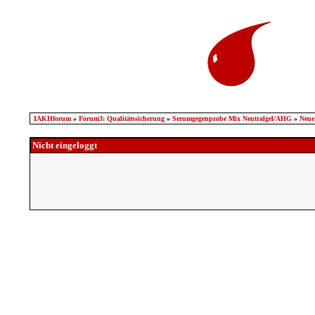
IAKHforum
»
Forum3: Qualitätssicherung
»
Serumgegenprobe Mix Neutralgel/AHG
»
Neue 
Nicht eingeloggt