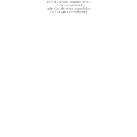
Seite in 0,036691 Sekunden erstellt
10 Dateien verarbeitet
gzip Komprimierung ausgeschaltet
2207,93 KiB Speichernutzung