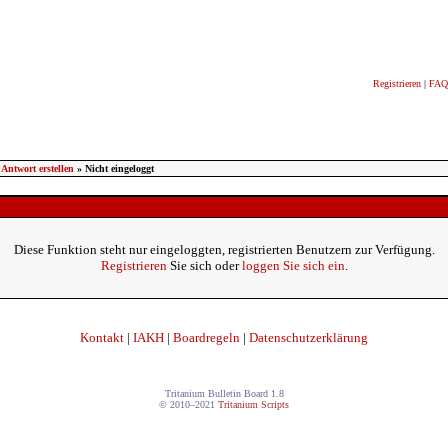
Registrieren
|
FAQ
Antwort erstellen
» Nicht eingeloggt
Diese Funktion steht nur eingeloggten, registrierten Benutzern zur Verfügung.
Registrieren
Sie sich oder
loggen Sie sich ein
.
Kontakt
|
IAKH
|
Boardregeln
|
Datenschutzerklärung
Tritanium Bulletin Board 1.8
© 2010–2021
Tritanium Scripts