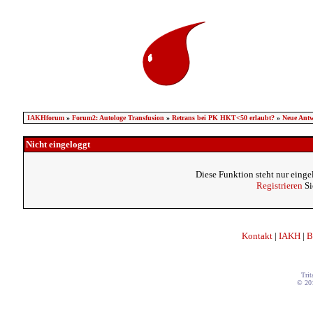
IAKHforum
»
Forum2: Autologe Transfusion
»
Retrans bei PK HKT<50 erlaubt?
»
Neue Antwo
Nicht eingeloggt
Diese Funktion steht nur einge
Registrieren
Si
Kontakt
|
IAKH
|
B
Trit
© 20