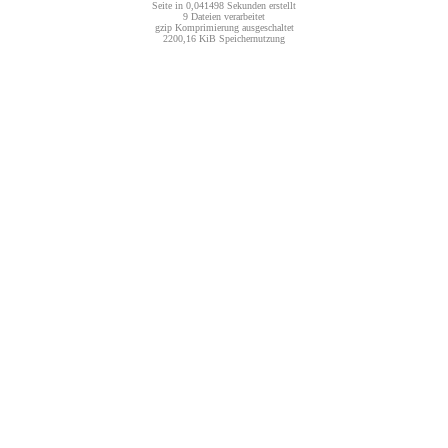
Seite in 0,041498 Sekunden erstellt
9 Dateien verarbeitet
gzip Komprimierung ausgeschaltet
2200,16 KiB Speichernutzung