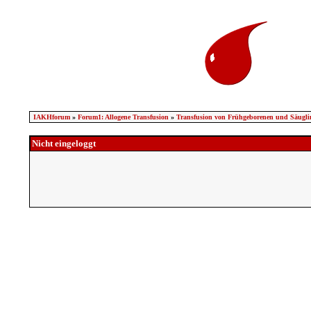
IAKHforum
»
Forum1: Allogene Transfusion
»
Transfusion von Frühgeborenen und Säugli
Nicht eingeloggt