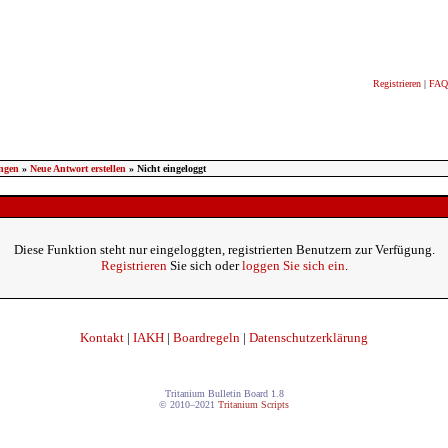
Registrieren
|
FAQ
ngen
»
Neue Antwort erstellen
» Nicht eingeloggt
Diese Funktion steht nur eingeloggten, registrierten Benutzern zur Verfügung.
Registrieren
Sie sich oder
loggen Sie sich ein
.
Kontakt
|
IAKH
|
Boardregeln
|
Datenschutzerklärung
Tritanium Bulletin Board 1.8
© 2010–2021
Tritanium Scripts