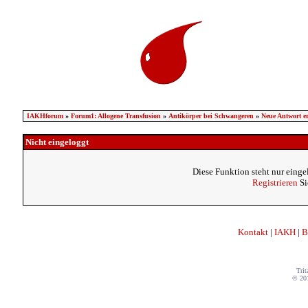
IAKHforum
»
Forum1: Allogene Transfusion
»
Antikörper bei Schwangeren
»
Neue Antwort er
Nicht eingeloggt
Diese Funktion steht nur einge
Registrieren
Si
Kontakt
|
IAKH
|
B
Trit
© 20