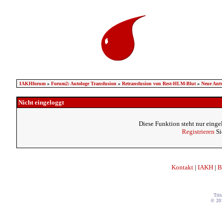
IAKHforum
»
Forum2: Autologe Transfusion
»
Retransfusion von Rest-HLM-Blut
»
Neue Antw
Nicht eingeloggt
Diese Funktion steht nur einge
Registrieren
Si
Kontakt
|
IAKH
|
B
Trit
© 20