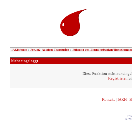
IAKHforum
»
Forum2: Autologe Transfusion
»
Führung von Eigenblutbanken/Herstellungser
Nicht eingeloggt
Diese Funktion steht nur einge
Registrieren
Si
Kontakt
|
IAKH
|
B
Trit
© 20