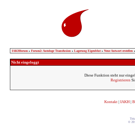
IAKHforum
»
Forum2: Autologe Transfusion
»
Lagerung Eigenblut
»
Neue Antwort erstellen
»
Nicht eingeloggt
Diese Funktion steht nur einge
Registrieren
Si
Kontakt
|
IAKH
|
B
Trit
© 20