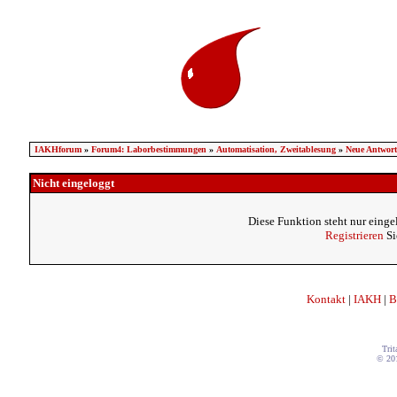
IAKHforum
»
Forum4: Laborbestimmungen
»
Automatisation, Zweitablesung
»
Neue Antwort 
Nicht eingeloggt
Diese Funktion steht nur einge
Registrieren
Si
Kontakt
|
IAKH
|
B
Trit
© 20