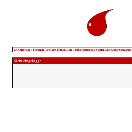
IAKHforum
»
Forum2: Autologe Transfusion
»
Eigenblutspende unter Marcumareinnahme
Nicht eingeloggt