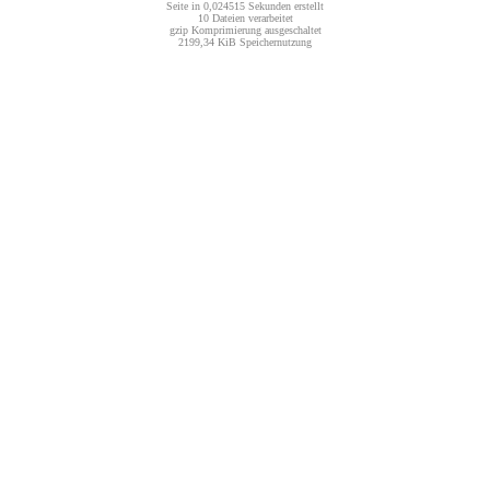
Seite in 0,024515 Sekunden erstellt
10 Dateien verarbeitet
gzip Komprimierung ausgeschaltet
2199,34 KiB Speichernutzung