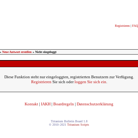
Registrieren
|
FAQ
»
Neue Antwort erstellen
» Nicht eingeloggt
Diese Funktion steht nur eingeloggten, registrierten Benutzern zur Verfügung.
Registrieren
Sie sich oder
loggen Sie sich ein
.
Kontakt
|
IAKH
|
Boardregeln
|
Datenschutzerklärung
Tritanium Bulletin Board 1.8
© 2010–2021
Tritanium Scripts