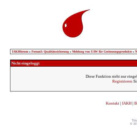
IAKHforum
»
Forum3: Qualitätssicherung
»
Meldung von UAW für Gerinnungsprodukte
»
N
Nicht eingeloggt
Diese Funktion steht nur einge
Registrieren
Si
Kontakt
|
IAKH
|
B
Trit
© 20