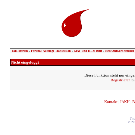
IAKHforum
»
Forum2: Autologe Transfusion
»
MAT und HLM Blut
»
Neue Antwort erstellen
Nicht eingeloggt
Diese Funktion steht nur einge
Registrieren
Si
Kontakt
|
IAKH
|
B
Trit
© 20