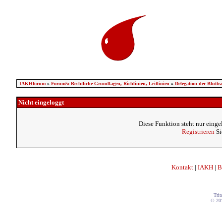
IAKHforum
»
Forum5: Rechtliche Grundlagen, Richlinien, Leitlinien
»
Delegation der Bluttr
Nicht eingeloggt
Diese Funktion steht nur einge
Registrieren
Si
Kontakt
|
IAKH
|
B
Trit
© 20