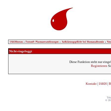
IAKHforum
»
Forum9: Plasmaersatzlösungen
»
Aufklärungspflicht bei Humanalbumin
»
Neue
Nicht eingeloggt
Diese Funktion steht nur einge
Registrieren
Si
Kontakt
|
IAKH
|
B
Trit
© 20