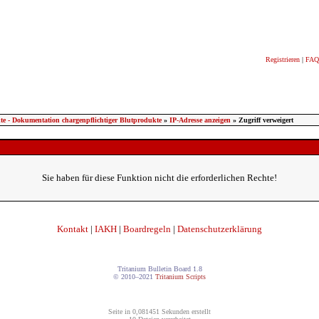
Registrieren
|
FAQ
kte - Dokumentation chargenpflichtiger Blutprodukte
»
IP-Adresse anzeigen
» Zugriff verweigert
Sie haben für diese Funktion nicht die erforderlichen Rechte!
Kontakt
|
IAKH
|
Boardregeln
|
Datenschutzerklärung
Tritanium Bulletin Board 1.8
© 2010–2021
Tritanium Scripts
Seite in 0,081451 Sekunden erstellt