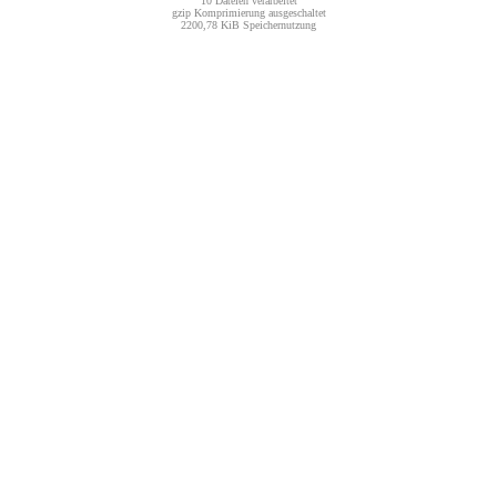
10 Dateien verarbeitet
gzip Komprimierung ausgeschaltet
2200,78 KiB Speichernutzung