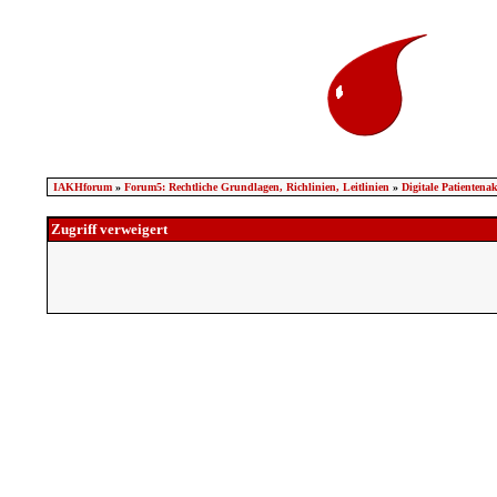
IAKHforum
»
Forum5: Rechtliche Grundlagen, Richlinien, Leitlinien
»
Digitale Patientena
Zugriff verweigert