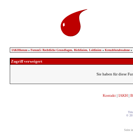
IAKHforum
»
Forum5: Rechtliche Grundlagen, Richlinien, Leitlinien
»
Kreuzblutabnahme
»
Zugriff verweigert
Sie haben für diese Fu
Kontakt
|
IAKH
|
B
Trit
© 20
Seite i