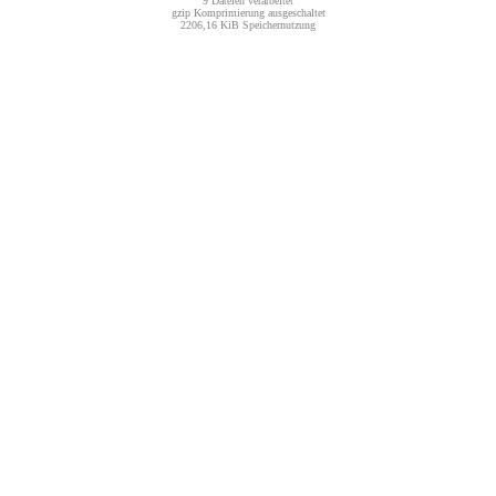
9 Dateien verarbeitet
gzip Komprimierung ausgeschaltet
2206,16 KiB Speichernutzung