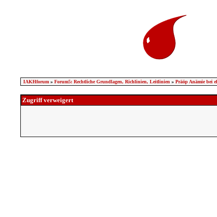
IAKHforum
»
Forum5: Rechtliche Grundlagen, Richlinien, Leitlinien
»
Präöp Anämie bei el
Zugriff verweigert