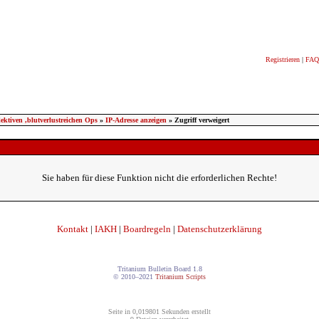
Registrieren
|
FAQ
ektiven ,blutverlustreichen Ops
»
IP-Adresse anzeigen
» Zugriff verweigert
Sie haben für diese Funktion nicht die erforderlichen Rechte!
Kontakt
|
IAKH
|
Boardregeln
|
Datenschutzerklärung
Tritanium Bulletin Board 1.8
© 2010–2021
Tritanium Scripts
Seite in 0,019801 Sekunden erstellt