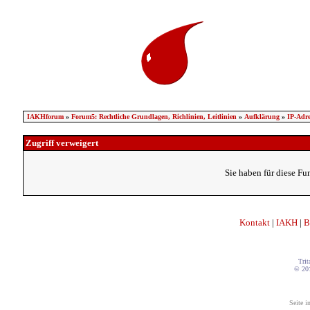
IAKHforum
»
Forum5: Rechtliche Grundlagen, Richlinien, Leitlinien
»
Aufklärung
»
IP-Adre
Zugriff verweigert
Sie haben für diese Fu
Kontakt
|
IAKH
|
B
Trit
© 20
Seite i