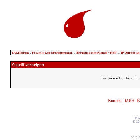
IAKHforum
»
Forum4: Laborbestimmungen
»
Blutgruppenmerkamal "Kell"
»
IP-Adresse an
Zugriff verweigert
Sie haben für diese Fu
Kontakt
|
IAKH
|
B
Trit
© 20
Seite i