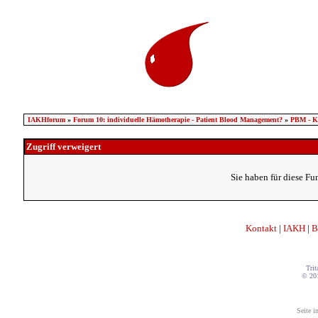
IAKHforum
»
Forum 10: individuelle Hämotherapie - Patient Blood Management?
»
PBM - K
Zugriff verweigert
Sie haben für diese Fu
Kontakt
|
IAKH
|
B
Trit
© 20
Seite i