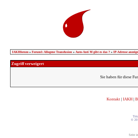
IAKHforum
»
Forum1: Allogene Transfusion
»
Auto-Anti M gibt es das ?
»
IP-Adresse anzeig
Zugriff verweigert
Sie haben für diese Fu
Kontakt
|
IAKH
|
B
Trit
© 20
Seite i