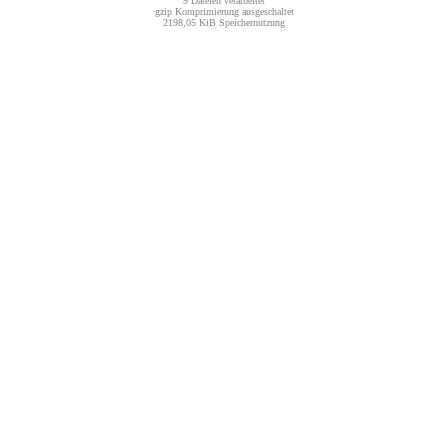
9 Dateien verarbeitet
gzip Komprimierung ausgeschaltet
2198,05 KiB Speichernutzung