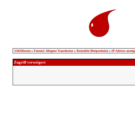
IAKHforum
»
Forum1: Allogene Transfusion
»
Bestrahlte Blutprodukte
»
IP-Adresse anzeig
Zugriff verweigert