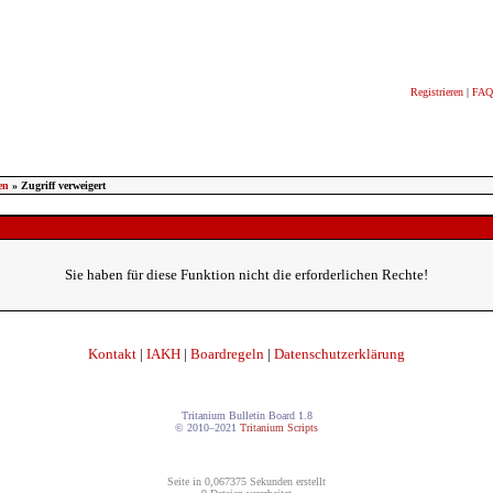
Registrieren
|
FAQ
en
» Zugriff verweigert
Sie haben für diese Funktion nicht die erforderlichen Rechte!
Kontakt
|
IAKH
|
Boardregeln
|
Datenschutzerklärung
Tritanium Bulletin Board 1.8
© 2010–2021
Tritanium Scripts
Seite in 0,067375 Sekunden erstellt