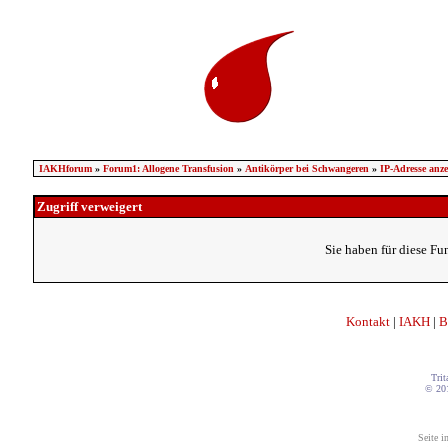
IAKHforum
»
Forum1: Allogene Transfusion
»
Antikörper bei Schwangeren
»
IP-Adresse anze
Zugriff verweigert
Sie haben für diese Fu
Kontakt
|
IAKH
|
B
Trit
© 20
Seite i