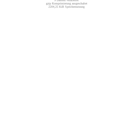
9 Dateien verarbeitet
gzip Komprimierung ausgeschaltet
2204,25 KiB Speichernutzung