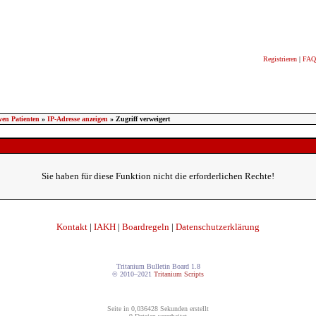
Registrieren
|
FAQ
ven Patienten
»
IP-Adresse anzeigen
» Zugriff verweigert
Sie haben für diese Funktion nicht die erforderlichen Rechte!
Kontakt
|
IAKH
|
Boardregeln
|
Datenschutzerklärung
Tritanium Bulletin Board 1.8
© 2010–2021
Tritanium Scripts
Seite in 0,036428 Sekunden erstellt