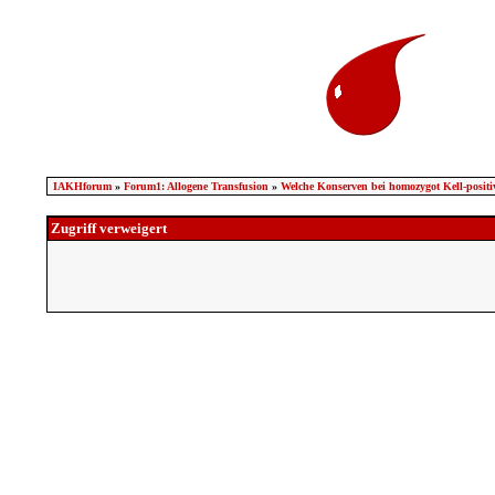
IAKHforum
»
Forum1: Allogene Transfusion
»
Welche Konserven bei homozygot Kell-positi
Zugriff verweigert