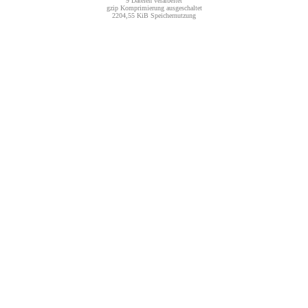
9 Dateien verarbeitet
gzip Komprimierung ausgeschaltet
2204,55 KiB Speichernutzung