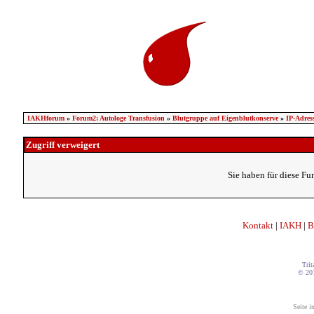
IAKHforum
»
Forum2: Autologe Transfusion
»
Blutgruppe auf Eigenblutkonserve
»
IP-Adres
Zugriff verweigert
Sie haben für diese Fu
Kontakt
|
IAKH
|
B
Trit
© 20
Seite i