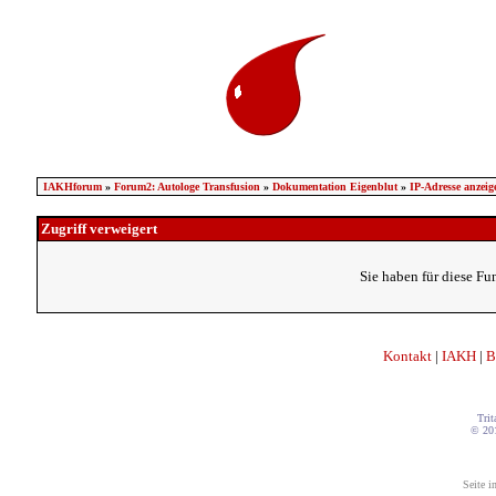
IAKHforum
»
Forum2: Autologe Transfusion
»
Dokumentation Eigenblut
»
IP-Adresse anzeig
Zugriff verweigert
Sie haben für diese Fu
Kontakt
|
IAKH
|
B
Trit
© 20
Seite i