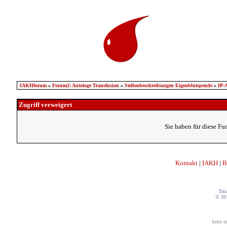
IAKHforum
»
Forum2: Autologe Transfusion
»
Stellenbeschreibungen Eigenblutspende
»
IP-A
Zugriff verweigert
Sie haben für diese Fu
Kontakt
|
IAKH
|
B
Trit
© 20
Seite i