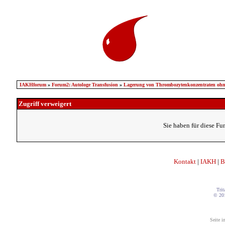
IAKHforum
»
Forum2: Autologe Transfusion
»
Lagerung von Thrombozytenkonzentraten ohne
Zugriff verweigert
Sie haben für diese Fu
Kontakt
|
IAKH
|
B
Trit
© 20
Seite i