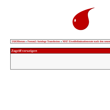
IAKHforum
»
Forum2: Autologe Transfusion
»
MAT Eiweißeliminationsrate nach den neue
Zugriff verweigert