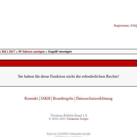
Registrieren
|
FAQ
n RiLi 2017
»
IP-Adresse anzeigen
» Zugriff verweigert
Sie haben für diese Funktion nicht die erforderlichen Rechte!
Kontakt
|
IAKH
|
Boardregeln
|
Datenschutzerklärung
Tritanium Bulletin Board 1.8
© 2010–2021
Tritanium Scripts
Seite in 0,026963 Sekunden erstellt