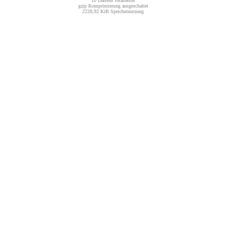
10 Dateien verarbeitet
gzip Komprimierung ausgeschaltet
2228,92 KiB Speichernutzung