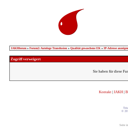
IAKHforum
»
Forum2: Autologe Transfusion
»
Qualität gewaschene EK
»
IP-Adresse anzeige
Zugriff verweigert
Sie haben für diese Fu
Kontakt
|
IAKH
|
B
Trit
© 20
Seite i