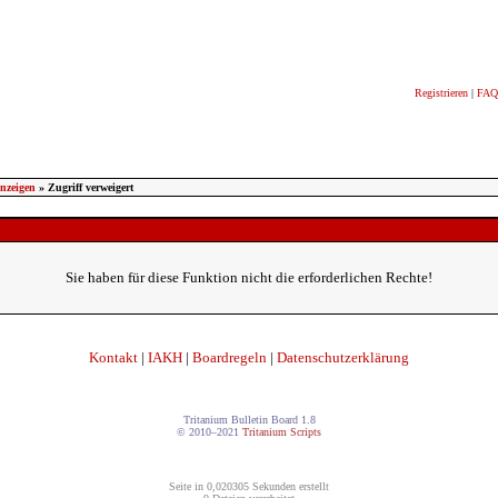
Registrieren
|
FAQ
nzeigen
» Zugriff verweigert
Sie haben für diese Funktion nicht die erforderlichen Rechte!
Kontakt
|
IAKH
|
Boardregeln
|
Datenschutzerklärung
Tritanium Bulletin Board 1.8
© 2010–2021
Tritanium Scripts
Seite in 0,020305 Sekunden erstellt