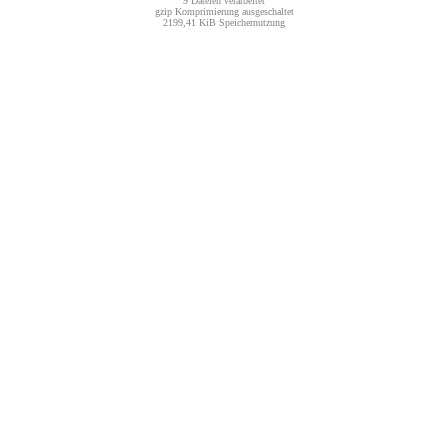
9 Dateien verarbeitet
gzip Komprimierung ausgeschaltet
2199,41 KiB Speichernutzung