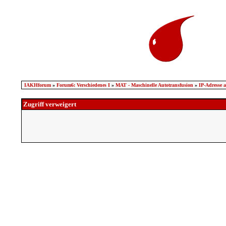
IAKHforum
»
Forum6: Verschiedenes I
»
MAT - Maschinelle Autotransfusion
»
IP-Adresse a
Zugriff verweigert