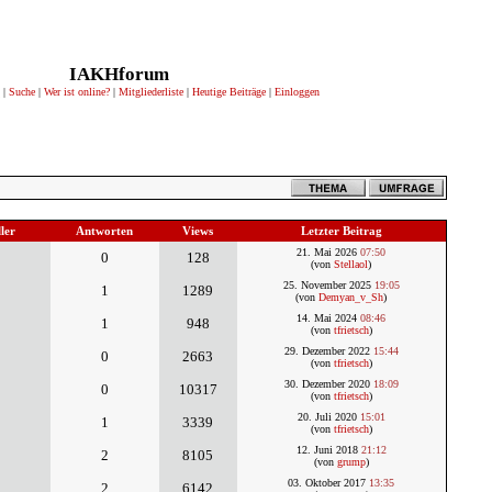
IAKHforum
|
Suche
|
Wer ist online?
|
Mitgliederliste
|
Heutige Beiträge
|
Einloggen
ler
Antworten
Views
Letzter Beitrag
21. Mai 2026
07:50
0
128
(von
Stellaol
)
25. November 2025
19:05
1
1289
(von
Demyan_v_Sh
)
14. Mai 2024
08:46
1
948
(von
tfrietsch
)
29. Dezember 2022
15:44
0
2663
(von
tfrietsch
)
30. Dezember 2020
18:09
0
10317
(von
tfrietsch
)
20. Juli 2020
15:01
1
3339
(von
tfrietsch
)
12. Juni 2018
21:12
2
8105
(von
grump
)
03. Oktober 2017
13:35
2
6142