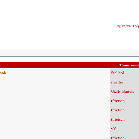
Registrieren
|
FAQ
Themenerstel
book
Stellaol
smartie
Utz E. Bartels
tfrietsch
tfrietsch
tfrietsch
vVa
tfrietsch