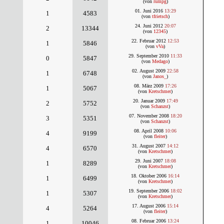
(von
rumpg
)
01. Juni 2016
13:29
1
4583
(von
tfrietsch
)
24. Juni 2012
20:07
2
13344
(von
12345
)
22. Februar 2012
12:53
1
5846
(von
vVa
)
29. September 2010
11:33
0
5847
(von
Medago
)
02. August 2009
22:58
1
6748
(von
Janos_
)
08. März 2009
17:26
1
5067
(von
Kretschmer
)
20. Januar 2009
17:49
2
5752
(von
Schanzst
)
07. November 2008
18:20
3
5351
(von
Schanzst
)
08. April 2008
10:06
4
9199
(von
fleiter
)
31. August 2007
14:12
4
6570
(von
Kretschmer
)
29. Juni 2007
18:08
1
8289
(von
Kretschmer
)
18. Oktober 2006
16:14
1
6499
(von
Kretschmer
)
19. September 2006
18:02
1
5307
(von
Kretschmer
)
17. August 2006
15:14
4
5264
(von
fleiter
)
08. Februar 2006
13:24
1
10046