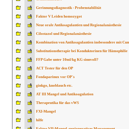
Gerinnungsdiagnostik - Probenstabilität
Faktor V Leiden homozygot
Neue orale Antikoagulantien und Regionalanästhesie
Cilostazol und Regionalanästhesie
Kombination von Antikoagulantien insbesondere mit Cu
Substitutionstherapie bei Konduktorinen für Hämophilie
FFP Gabe unter 10ml/kg KG sinnvoll?
ACT Tester für den OP
Fondaparinux vor OP´s
ginkgo, knoblauch etc.
AT III Mangel und Antikoagulation
Therapeutika für das vWS
FXI-Mangel
hilfe
Faktor VII-Mangel -perioperatives Management