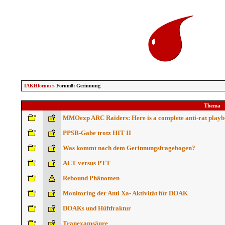
IAKHforum
» Forum8: Gerinnung
Thema
MMOexp ARC Raiders: Here is a complete anti-rat play
PPSB-Gabe trotz HIT II
Was kommt nach dem Gerinnungsfragebogen?
ACT versus PTT
Rebound Phänomen
Monitoring der Anti Xa- Aktivität für DOAK
DOAKs und Hüftfraktur
Tranexamsäure