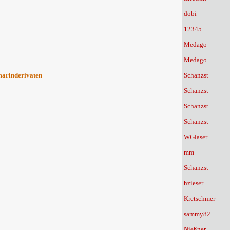
dobi
12345
Medago
Medago
marinderivaten
Schanzst
Schanzst
Schanzst
Schanzst
WGlaser
mm
Schanzst
hzieser
Kretschmer
sammy82
Nießner