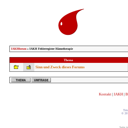
IAKHforum
» IAKH Fehlerregister Hämotherapie
Thema
Sinn und Zweck dieses Forums
Kontakt
|
IAKH
|
B
Trit
© 20
Seite i