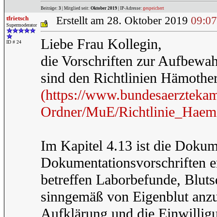
Beiträge:
3
| Mitglied seit:
Oktober 2019
| IP-Adresse:
gespeichert
tfrietsch
Erstellt am 28. Oktober 2019
09:07
Supermoderator
Liebe Frau Kollegin,
ID # 24
die Vorschriften zur Aufbew
sind den Richtlinien Hämother
(https://www.bundesaerztekam
Ordner/MuE/Richtlinie_Haem
Im Kapitel 4.13 ist die Doku
Dokumentationsvorschriften 
betreffen Laborbefunde, Blut
sinngemäß von Eigenblut anz
Aufklärung und die Einwillig