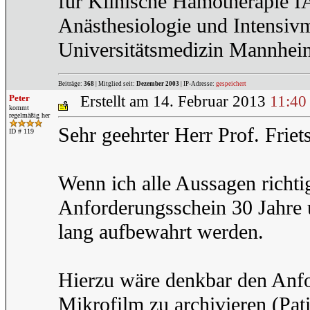
für Klinische Hämotherapie 
Anästhesiologie und Intensiv
Universitätsmedizin Mannhei
Beiträge:
368
| Mitglied seit:
Dezember 2003
| IP-Adresse:
gespeichert
Peter
Erstellt am 14. Februar 2013
11:40
kommt
regelmäßig her
Sehr geehrter Herr Prof. Friet
ID # 119
Wenn ich alle Aussagen richti
Anforderungsschein 30 Jahre
lang aufbewahrt werden.
Hierzu wäre denkbar den Anfo
Mikrofilm zu archivieren (Pa