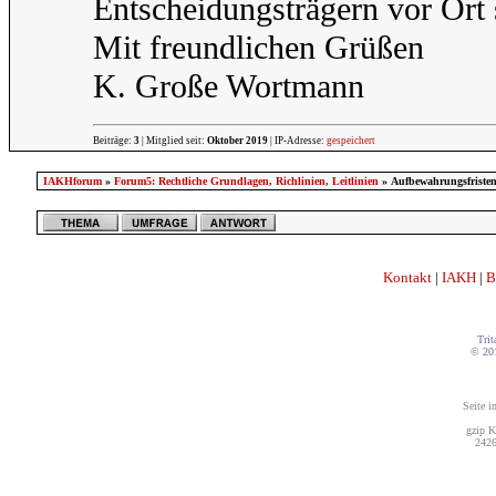
Entscheidungsträgern vor Ort 
Mit freundlichen Grüßen
K. Große Wortmann
Beiträge:
3
| Mitglied seit:
Oktober 2019
| IP-Adresse:
gespeichert
IAKHforum
»
Forum5: Rechtliche Grundlagen, Richlinien, Leitlinien
» Aufbewahrungsfriste
Kontakt
|
IAKH
|
B
Trit
© 20
Seite i
gzip K
2426