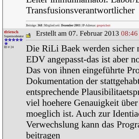
Transfusionsverantwortlicher
Beiträge:
368
| Mitglied seit:
Dezember 2003
| IP-Adresse:
gespeichert
tfrietsch
Erstellt am 07. Februar 2013
08:46
Supermoderator
Die RiLi Baek werden sicher 
ID # 24
EDV angepasst-das ist aber noc
Das von ihnen eingeführte Pro
Dokumentation der stattgehabt
entsprechende Plausibilitaets
viel hoehere Genauigkeit über d
moeglich ist. Auch zur Identi
Verwechslung kann das Progr
beitragen