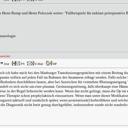
on Herrn Rump und Herrn Poloczek weiter: "Fallbeispiele für unklare perioperativ
taseologie
speichert
Zitat
PN
E-Mail
HP
 Auch ich habe mich bei den Marburger Transfusionsgesprächen mit einem Beitrag da
äparate sollten auf jeden Fall im Rahmen der Anamnese erfragt werden. Falls sol
edenken durchführen lassen, aber bei Anzeichen für vermehrte Blutungsneigung T
andelt es sich nicht um eine plasmat. Gerinnungsstörung, falls überhaupt eine Häm
eise in der Regel beherrscht werden kann. Wenn das nicht gelingt, muss die Op im
ne Therapie schon prophylaktisch einzusetzen. Wenn man unter dieser Medikation 
gszeit (aktuell und zusätzlich später, wenn poststationär) herbeiführen und solche
die Diagnostik nicht breit genug durchgeführt, insbesondere wurde nicht sonderli