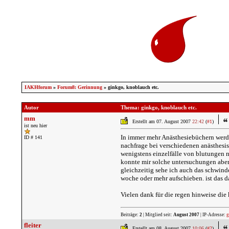
IAKHforum
»
Forum8: Gerinnung
» ginkgo, knoblauch etc.
Autor
Thema: ginkgo, knoblauch etc.
mm
Erstellt am 07. August 2007
22:42
(
#1
)
ist neu hier
In immer mehr Anästhesiebüchern werde
ID # 141
nachfrage bei verschiedenen anästhesist
wenigstens einzelfälle von blutungen na
konnte mir solche untersuchungen aber 
gleichzeitig sehe ich auch das schwinde
woche oder mehr aufschieben. ist das 
Vielen dank für die regen hinweise di
Beiträge:
2
| Mitglied seit:
August 2007
| IP-Adresse:
g
fleiter
Erstellt am 08. August 2007
10:06
(
#2
)