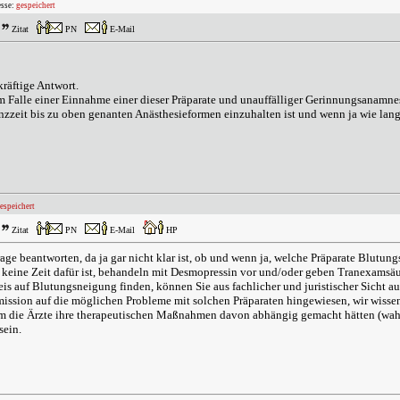
esse:
gespeichert
Zitat
PN
E-Mail
kräftige Antwort.
m Falle einer Einnahme einer dieser Präparate und unauffälliger Gerinnungsanamnes
enzzeit bis zu oben genanten Anästhesieformen einzuhalten ist und wenn ja wie lan
espeichert
Zitat
PN
E-Mail
HP
age beantworten, da ja gar nicht klar ist, ob und wenn ja, welche Präparate Blutun
keine Zeit dafür ist, behandeln mit Desmopressin vor und/oder geben Tranexamsäur
s auf Blutungsneigung finden, können Sie aus fachlicher und juristischer Sicht a
ission auf die möglichen Probleme mit solchen Präparaten hingewiesen, wir wisse
em die Ärzte ihre therapeutischen Maßnahmen davon abhängig gemacht hätten (wahrs
sein.