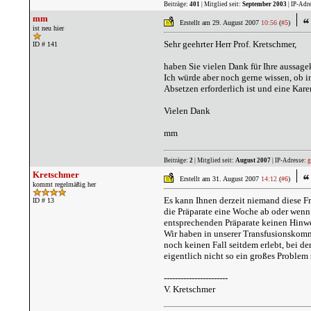
Beiträge:
401
| Mitglied seit:
September 2003
| IP-Adr
mm
Erstellt am 29. August 2007
10:56
(
#5
)
ist neu hier
Sehr geehrter Herr Prof. Kretschmer,
ID # 141
haben Sie vielen Dank für Ihre aussage
Ich würde aber noch gerne wissen, ob i
Absetzen erforderlich ist und eine Kar
Vielen Dank
mm
Beiträge:
2
| Mitglied seit:
August 2007
| IP-Adresse:
g
Kretschmer
Erstellt am 31. August 2007
14:12
(
#6
)
kommt regelmäßig her
Es kann Ihnen derzeit niemand diese Fr
ID # 13
die Präparate eine Woche ab oder wenn 
entsprechenden Präparate keinen Hinwei
Wir haben in unserer Transfusionskomm
noch keinen Fall seitdem erlebt, bei d
eigentlich nicht so ein großes Problem 
-----------------------
V. Kretschmer