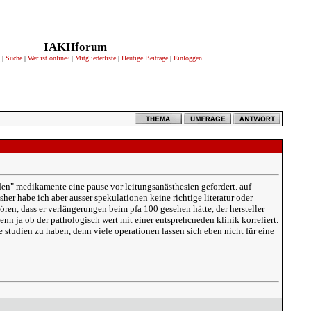
IAKHforum
|
Suche
|
Wer ist online?
|
Mitgliederliste
|
Heutige Beiträge
|
Einloggen
en" medikamente eine pause vor leitungsanästhesien gefordert. auf
her habe ich aber ausser spekulationen keine richtige literatur oder
ören, dass er verlängerungen beim pfa 100 gesehen hätte, der hersteller
nn ja ob der pathologisch wert mit einer entsprehcneden klinik korreliert.
 studien zu haben, denn viele operationen lassen sich eben nicht für eine