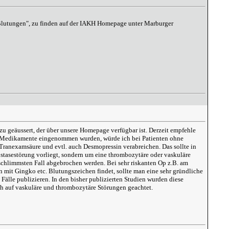
e Blutungen", zu finden auf der IAKH Homepage unter Marburger
zu geäussert, der über unsere Homepage verfügbar ist. Derzeit empfehle
che Medikamente eingenommen wurden, würde ich bei Patienten ohne
ranexamsäure und evtl. auch Desmopressin verabreichen. Das sollte in
ostasestörung vorliegt, sondern um eine thrombozytäre oder vaskuläre
 schlimmsten Fall abgebrochen werden. Bei sehr riskanten Op z.B. am
mit Gingko etc. Blutungszeichen findet, sollte man eine sehr gründliche
 Fälle publizieren. In den bisher publizierten Studien wurden diese
ch auf vaskuläre und thrombozytäre Störungen geachtet.