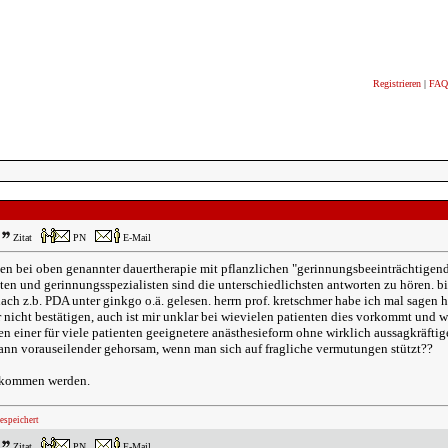
Registrieren
|
FAQ
Zitat
PN
E-Mail
n bei oben genannter dauertherapie mit pflanzlichen "gerinnungsbeeinträchtigend
en und gerinnungsspezialisten sind die unterschiedlichsten antworten zu hören. bis
ch z.b. PDA unter ginkgo o.ä. gelesen. herrn prof. kretschmer habe ich mal sagen h
nicht bestätigen, auch ist mir unklar bei wievielen patienten dies vorkommt und we
n einer für viele patienten geeignetere anästhesieform ohne wirklich aussagkräftige
dann vorauseilender gehorsam, wenn man sich auf fragliche vermutungen stützt??
e kommen werden.
espeichert
Zitat
PN
E-Mail