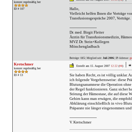
kommt regelmäßig her
Hallo,
ID # 107
Vielleicht helfen Ihnen die Vorträge v
Transfusionsgespräche 2007, Vorträge.
-----------------------
Dr. med. Birgit Fleiter
Ärztin für Transfusionsmedizin, Hämos
MVZ Dr. Stein+Kollegen
Mönchengladbach
Beiträge:
115
| Mitglied seit:
Juli 2006
| IP-Adresse:
ge
Kretschmer
Erstellt am 15. August 2007
12:22
(
#4
)
kommt regelmäßig her
Sie haben Recht, es ist völlig unklar.
ID # 13
ich folgende Vorgehensweise: diese Pr
Blutungsanamnese die Operation ohne B
der Regel funktionieren. Ganz sicher h
Störung der Hämostase, die auf diese W
Gehirn kann man erwägen, die empfohle
Abklärung einschließlich in vivo Blutun
Präparate nie länger eingenommen und 
-----------------------
V. Kretschmer