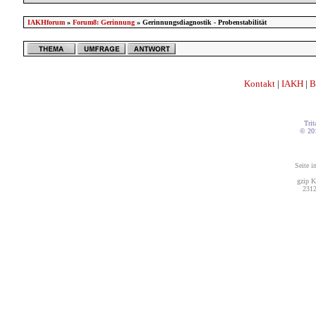
IAKHforum
»
Forum8: Gerinnung
» Gerinnungsdiagnostik - Probenstabilität
Kontakt
|
IAKH
|
B
Trit
© 20
Seite i
gzip K
2312