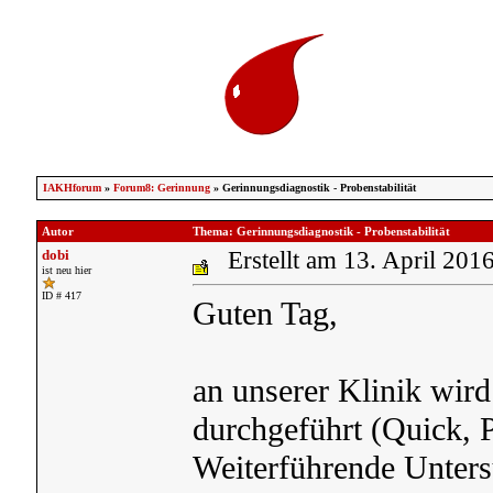
IAKHforum
»
Forum8: Gerinnung
» Gerinnungsdiagnostik - Probenstabilität
Autor
Thema: Gerinnungsdiagnostik - Probenstabilität
dobi
Erstellt am 13. April 201
ist neu hier
ID # 417
Guten Tag,
an unserer Klinik wird
durchgeführt (Quick, 
Weiterführende Unters