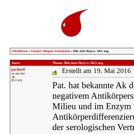
IAKHforum
»
Forum1: Allogene Transfusion
» Bek.Anti-Jk(a) u. AKS neg.
Autor
Thema: Bek.Anti-Jk(a) u. AKS neg.
pschnell
Erstellt am 19. Mai 2016
ist neu hier
ID # 419
Pat. hat bekannte Ak de
negativem Antikörpers
Milieu und im Enzym t
Antikörperdifferenzier
der serologischen Vert