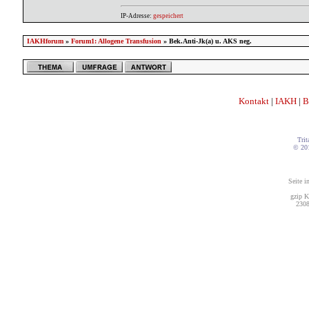
IP-Adresse:
gespeichert
IAKHforum
»
Forum1: Allogene Transfusion
» Bek.Anti-Jk(a) u. AKS neg.
Kontakt
|
IAKH
|
B
Trit
© 20
Seite i
gzip K
2308