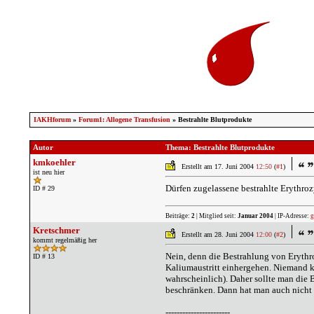
IAKHforum
»
Forum1: Allogene Transfusion
» Bestrahlte Blutprodukte
Autor
Thema: Bestrahlte Blutprodukte
kmkoehler
Erstellt am 17. Juni 2004
12:50
(
#1
)
ist neu hier
Dürfen zugelassene bestrahlte Erythroz
ID # 29
Beiträge:
2
| Mitglied seit:
Januar 2004
| IP-Adresse:
g
Kretschmer
Erstellt am 28. Juni 2004
12:00
(
#2
)
kommt regelmäßig her
Nein, denn die Bestrahlung von Erythro
ID # 13
Kaliumaustritt einhergehen. Niemand k
wahrscheinlich). Daher sollte man die B
beschränken. Dann hat man auch nicht 
-----------------------