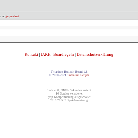
esse:
gespeichert
Kontakt
|
IAKH
|
Boardregeln
|
Datenschutzerklärung
Tritanium Bulletin Board 1.8
© 2010–2021
Tritanium Scripts
Seite in 0,031805 Sekunden erstellt
16 Dateien verarbeitet
gzip Komprimierung ausgeschaltet
2310,78 KiB Speichernutzung