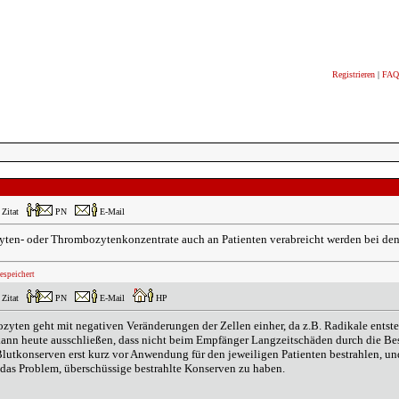
Registrieren
|
FAQ
Zitat
PN
E-Mail
yten- oder Thrombozytenkonzentrate auch an Patienten verabreicht werden bei denen
espeichert
Zitat
PN
E-Mail
HP
zyten geht mit negativen Veränderungen der Zellen einher, da z.B. Radikale entst
ann heute ausschließen, dass nicht beim Empfänger Langzeitschäden durch die Be
lutkonserven erst kurz vor Anwendung für den jeweiligen Patienten bestrahlen, und d
das Problem, überschüssige bestrahlte Konserven zu haben.