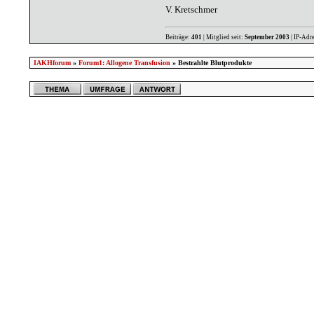
V. Kretschmer
Beiträge:
401
| Mitglied seit:
September 2003
| IP-Adr
IAKHforum
»
Forum1: Allogene Transfusion
» Bestrahlte Blutprodukte