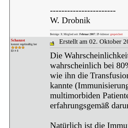
-----------------------
W. Drobnik
Beiträge:
3
| Mitglied seit:
Februar 2007
| IP-Adresse:
gespeichert
Schanzst
Erstellt am 02. Oktober 
kommt regelmäßig her
ID # 8
Die Wahrscheinlichkeit
wahrscheinlich bei 8
wie ihn die Transfusi
kannte (Immunisierung
multimorbiden Patiente
erfahrungsgemäß darun
Natürlich ist die Imm