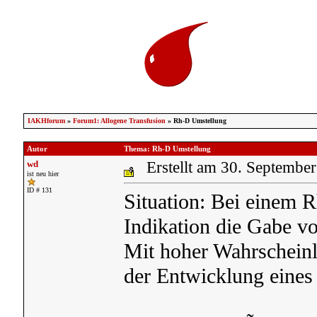
IAKHforum
»
Forum1: Allogene Transfusion
» Rh-D Umstellung
Autor
Thema: Rh-D Umstellung
wd
Erstellt am 30. Septembe
ist neu hier
ID # 131
Situation: Bei einem R
Indikation die Gabe vo
Mit hoher Wahrscheinl
der Entwicklung eines