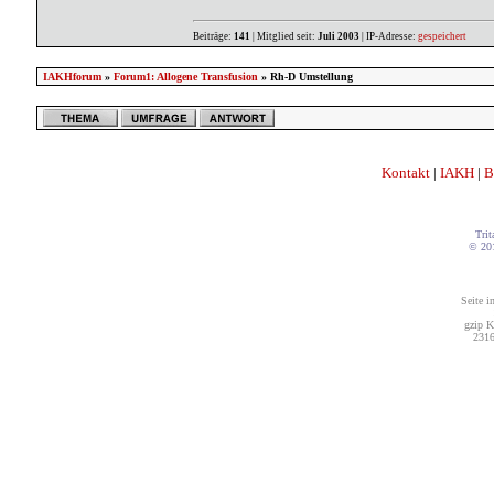
Beiträge:
141
| Mitglied seit:
Juli 2003
| IP-Adresse:
gespeichert
IAKHforum
»
Forum1: Allogene Transfusion
» Rh-D Umstellung
Kontakt
|
IAKH
|
B
Trit
© 20
Seite i
gzip K
2316