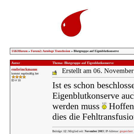
IAKHforum
»
Forum2: Autologe Transfusion
» Blutgruppe auf Eigenblutkonserve
Autor
Thema: Blutgruppe auf Eigenblutkonserve
embrinckmann
Erstellt am 06. Novembe
kommt regelmäßig her
ID # 18
Ist es schon beschloss
Eigenblutkonserve auc
werden muss
Hoffent
dies die Fehltransfusi
Beiträge:
12
| Mitglied seit:
November 2003
| IP-Adresse:
gespeichert