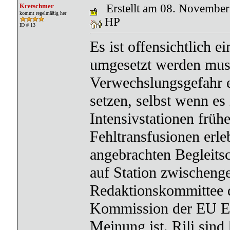
Kretschmer
Erstellt am 08. Novembe
kommt regelmäßig her
HP
ID # 13
Es ist offensichtlich 
umgesetzt werden muss
Verwechslungsgefahr e
setzen, selbst wenn es 
Intensivstationen frü
Fehltransfusionen erle
angebrachten Begleits
auf Station zwischeng
Redaktionskommittee de
Kommission der EU Ein
Meinung ist. Rili sind