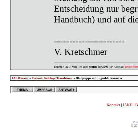
Entscheidung nur begr
Handbuch) und auf die
-----------------------
V. Kretschmer
Beiträge:
401
| Mitglied seit:
September 2003
| IP-Adresse:
gespeicher
IAKHforum
»
Forum2: Autologe Transfusion
» Blutgruppe auf Eigenblutkonserve
Kontakt
|
IAKH
|
B
Trit
© 20