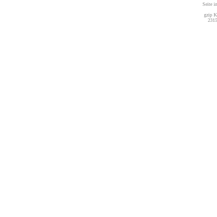
Seite i
gzip K
2315