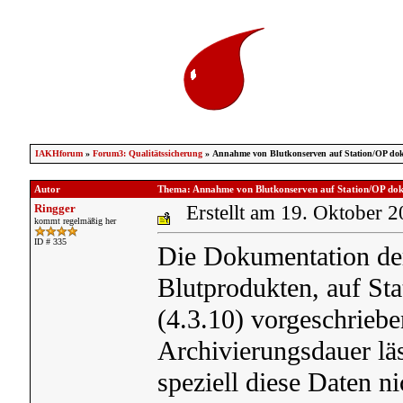
IAKHforum
»
Forum3: Qualitätssicherung
» Annahme von Blutkonserven auf Station/OP dok
Autor
Thema: Annahme von Blutkonserven auf Station/OP dok
Ringger
Erstellt am 19. Oktober 
kommt regelmäßig her
ID # 335
Die Dokumentation de
Blutprodukten, auf Stat
(4.3.10) vorgeschriebe
Archivierungsdauer lä
speziell diese Daten ni