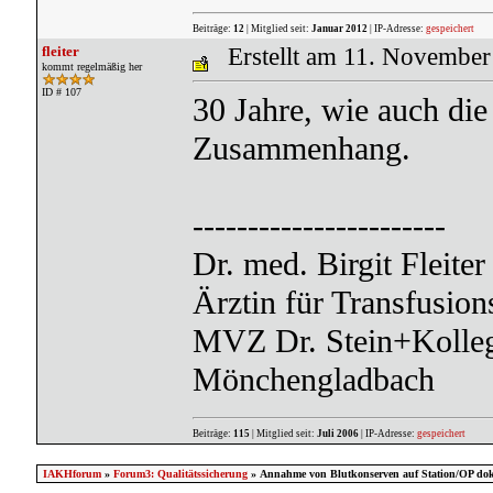
Beiträge:
12
| Mitglied seit:
Januar 2012
| IP-Adresse:
gespeichert
fleiter
Erstellt am 11. Novembe
kommt regelmäßig her
ID # 107
30 Jahre, wie auch di
Zusammenhang.
-----------------------
Dr. med. Birgit Fleiter
Ärztin für Transfusio
MVZ Dr. Stein+Kolle
Mönchengladbach
Beiträge:
115
| Mitglied seit:
Juli 2006
| IP-Adresse:
gespeichert
IAKHforum
»
Forum3: Qualitätssicherung
» Annahme von Blutkonserven auf Station/OP dok