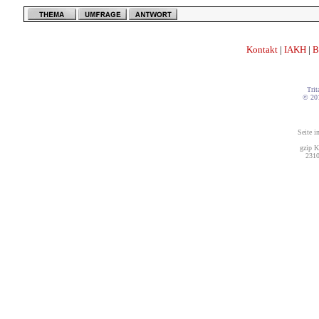
Kontakt
|
IAKH
|
B
Trit
© 20
Seite i
gzip K
2310